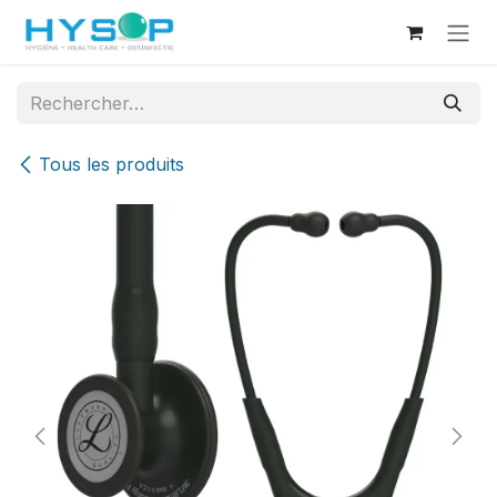
Se rendre au contenu
Tous les produits