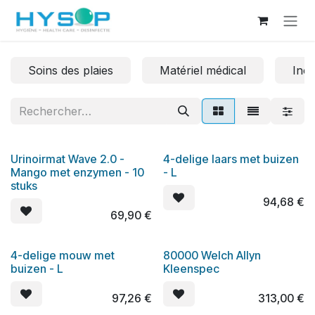
Se rendre au contenu
Soins des plaies
Matériel médical
Inco
Urinoirmat Wave 2.0 -
4-delige laars met buizen
Mango met enzymen - 10
- L
stuks
94,68
€
69,90
€
4-delige mouw met
80000 Welch Allyn
buizen - L
Kleenspec
97,26
€
313,00
€