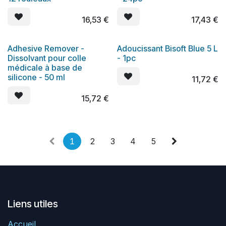
16,53
€
17,43
€
Adhesive Remover -
Adoucissant Bisoft Blue 5 L
Dissolvant pour colle
- 1pc
médicale à base de
silicone - 50 ml
11,72
€
15,72
€
1
2
3
4
5
Liens utiles
Accueil