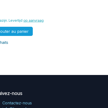
zijn. Levertijd
op aanvraag
outer au panier
haits
uivez-nous
Contactez-nous