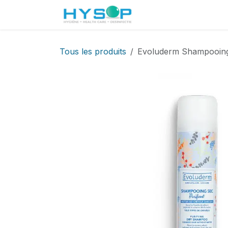
Se rendre au contenu
Accueil
Boutique
Tous les produits
Evoluderm Shampooing 