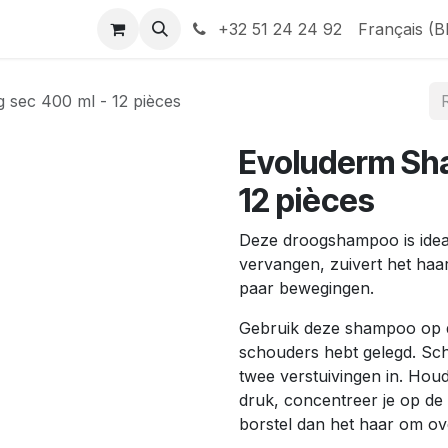
Help
Contactez-nous
+32 51 24 24 92
Français (B
sec 400 ml - 12 pièces
Evoluderm Sh
12 pièces
Deze droogshampoo is idea
vervangen, zuivert het haa
paar bewegingen.
Gebruik deze shampoo op d
schouders hebt gelegd. Sch
twee verstuivingen in. Hou
druk, concentreer je op de
borstel dan het haar om ove