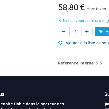
58,80
€
Hors taxes
✕
Niet op voorraad in ons maga
Aj
Ajouter à la liste de sou
Référence interne:
5151
us
S
enaire fiable dans le secteur des