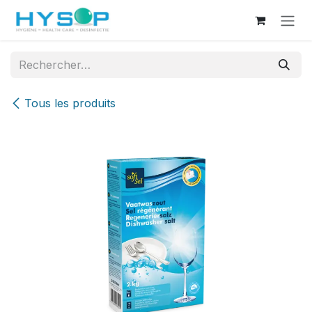
Se rendre au contenu
Tous les produits