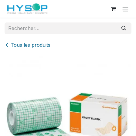
Se rendre au contenu
Tous les produits