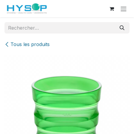
Se rendre au contenu
Tous les produits