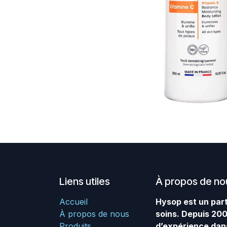
Liens utiles
À propos de no
Accueil
Hysop est un part
À propos de nous
soins. Depuis 200
Produits
d’expérience dan