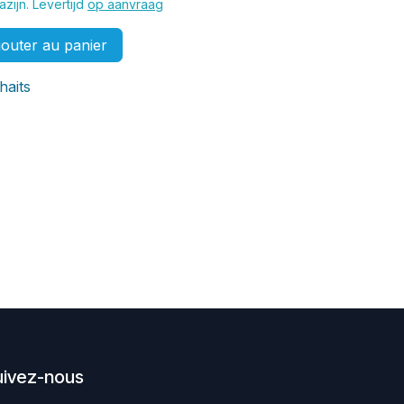
zijn. Levertijd
op aanvraag
outer au panier
haits
uivez-nous