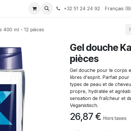
Help
Contactez-nous
+32 51 24 24 92
Français (B
 400 ml - 12 pièces
Gel douche Ka
pièces
Gel douche pour le corps e
libres d'esprit. Parfait pour
types de peau et de cheveux
propre, hydratée et agréab
sensation de fraîcheur et de
Veganistisch.
26,87
€
Hors taxes