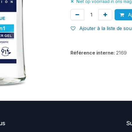
✕
Niet op voorraad in ons maga
Aj
Ajouter à la liste de sou
Référence interne:
2169
us
S