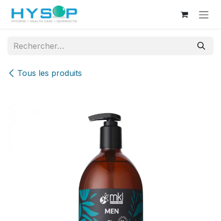
Se rendre au contenu
Tous les produits