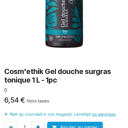
Cosm'ethik Gel douche surgras
tonique 1 L - 1pc
0
6,54
€
Hors taxes
✕
Niet op voorraad in ons magazijn. Levertijd
op aanvraag
Ajouter au panier