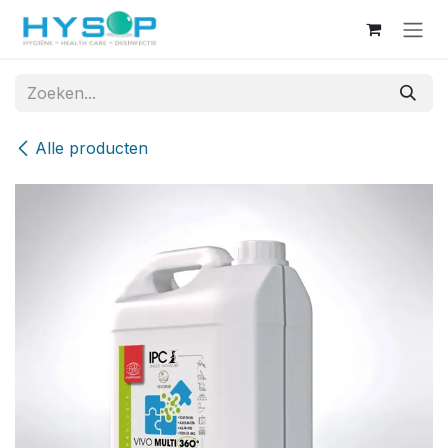
Overslaan naar inhoud
Alle producten