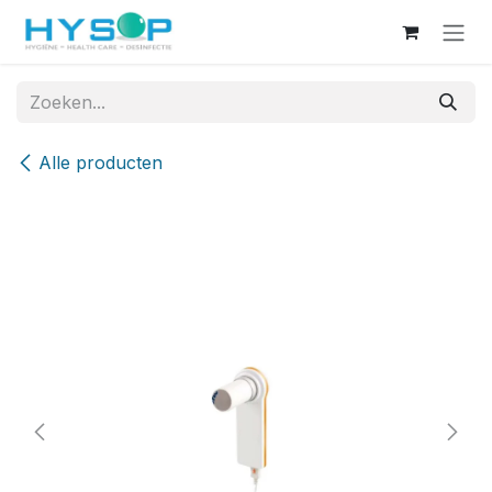
Overslaan naar inhoud
Alle producten