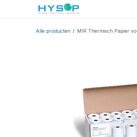
Overslaan naar inhoud
Startpagina
Shop
Alle producten
MIR Thermisch Papier voor