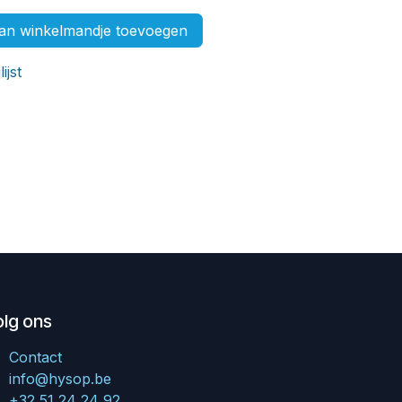
n winkelmandje toevoegen
ijst
olg ons
Contact
info@hysop.be
+32 51 24 24 92