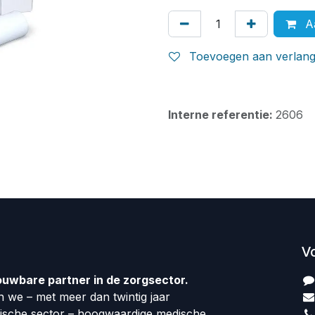
Aa
Toevoegen aan verlangl
Interne referentie:
2606
V
ouwbare partner in de zorgsector.
 we – met meer dan twintig jaar
dische sector – hoogwaardige medische,