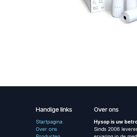
Handige links
Over ons
Startpagina
Hysop is uw betr
Over ons
Sinds 2006 leveren
Producten
ervaring in de me