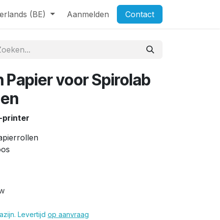
erlands (BE)
Aanmelden
Contact
 Papier voor Spirolab
len
-printer
pierrollen
oos
tw
zijn. Levertijd
op aanvraag