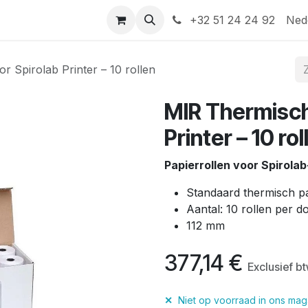
Help
Contact
+32 51 24 24 92
Ned
 Spirolab Printer – 10 rollen
MIR Thermisch
Printer – 10 rol
Papierrollen voor Spirolab
Standaard thermisch pa
Aantal: 10 rollen per d
112 mm
377,14
€
Exclusief b
✕
Niet op voorraad in ons maga