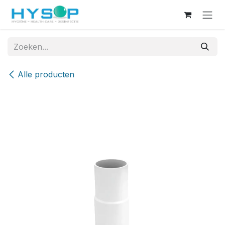
Overslaan naar inhoud
Alle producten