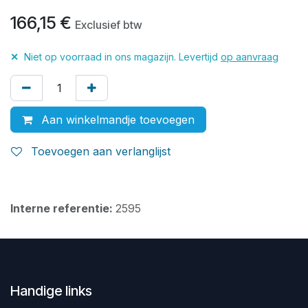
166,15
€
Exclusief btw
✕
Niet op voorraad in ons magazijn. Levertijd
op aanvraag
Aan winkelmandje toevoegen
Toevoegen aan verlanglijst
Interne referentie:
2595
Handige links