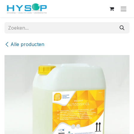
Overslaan naar inhoud
Alle producten