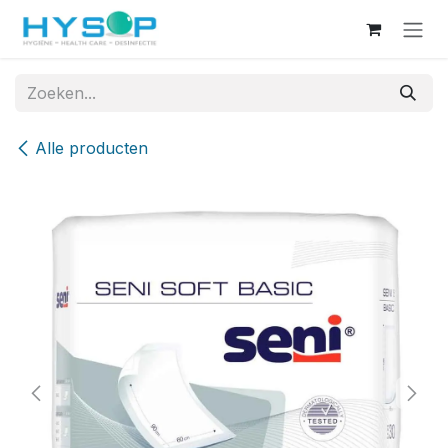
Overslaan naar inhoud
Alle producten