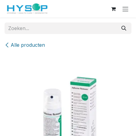
Overslaan naar inhoud
Alle producten