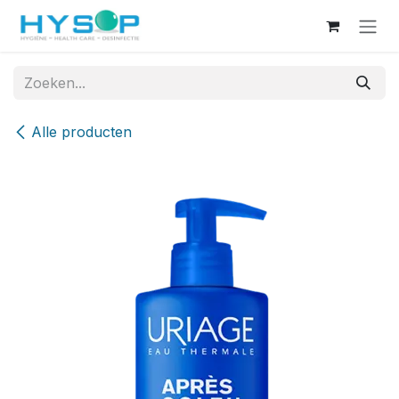
Overslaan naar inhoud
Alle producten