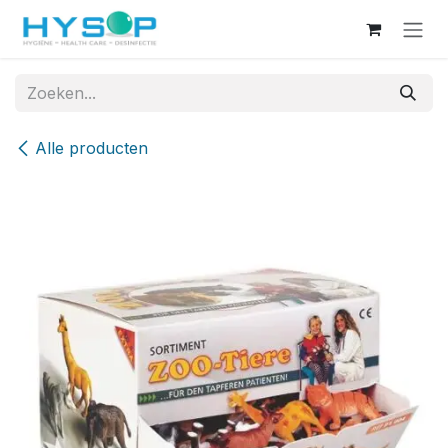
Overslaan naar inhoud
Alle producten