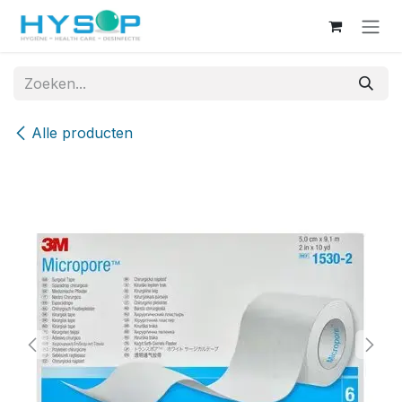
Overslaan naar inhoud
Alle producten