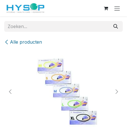
Overslaan naar inhoud
Alle producten