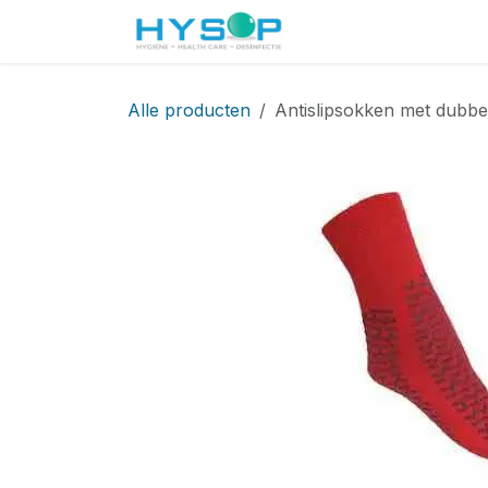
Overslaan naar inhoud
Startpagina
Shop
Alle producten
Antislipsokken met dubbe