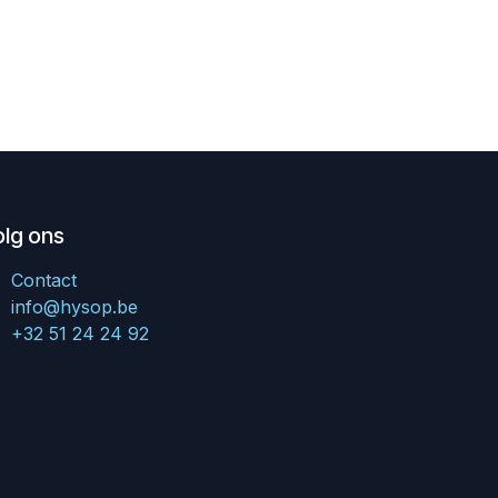
olg ons
Contact
info@hysop.be
+32 51 24 24 92