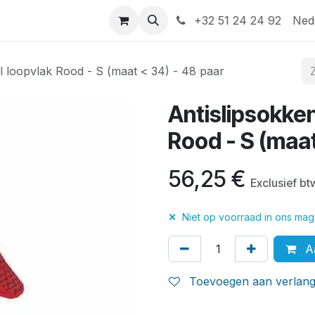
Help
Contact
+32 51 24 24 92
Ned
l loopvlak Rood - S (maat < 34) - 48 paar
Antislipsokke
Rood - S (maat
56,25
€
Exclusief bt
✕
Niet op voorraad in ons maga
Aa
Toevoegen aan verlangl