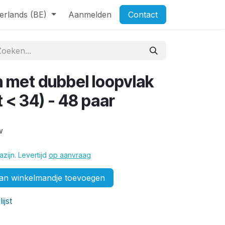
erlands (BE)
Aanmelden
Contact
n met dubbel loopvlak
 < 34) - 48 paar
w
zijn. Levertijd
op aanvraag
n winkelmandje toevoegen
ijst