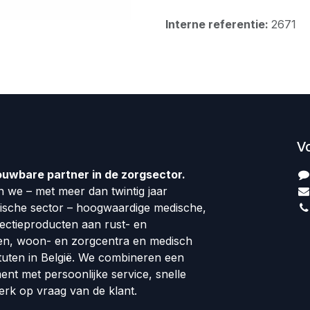
Interne referentie:
2671
V
ouwbare partner in de zorgsector.
 we – met meer dan twintig jaar
dische sector – hoogwaardige medische,
fectieproducten aan rust- en
en, woon- en zorgcentra en medisch
tuten in België. We combineren een
ment met persoonlijke service, snelle
erk op vraag van de klant.