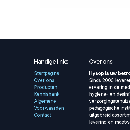
Handige links
Over ons
Startpagina
Hysop is uw betr
Over ons
Sinds 2006 leveren
Producten
ervaring in de me
Kennisbank
hygiëne- en desin
Algemene
verzorgingstehuiz
Voorwaarden
pedagogische insti
Contact
uitgebreid assorti
levering en maatw