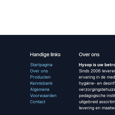
Handige links
Over ons
Startpagina
Hysop is uw betr
Over ons
Sinds 2006 leveren
Producten
ervaring in de me
Kennisbank
hygiëne- en desin
Algemene
verzorgingstehuiz
Voorwaarden
pedagogische insti
Contact
uitgebreid assorti
levering en maatw