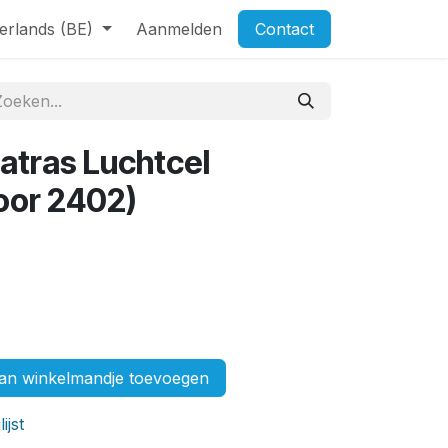
erlands (BE)
Aanmelden
Contact
atras Luchtcel
oor 2402)
n winkelmandje toevoegen
ijst