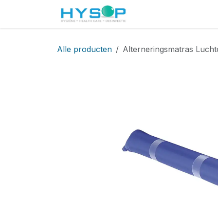
Overslaan naar inhoud
Startpagina
Shop
Alle producten
Alterneringsmatras Lucht