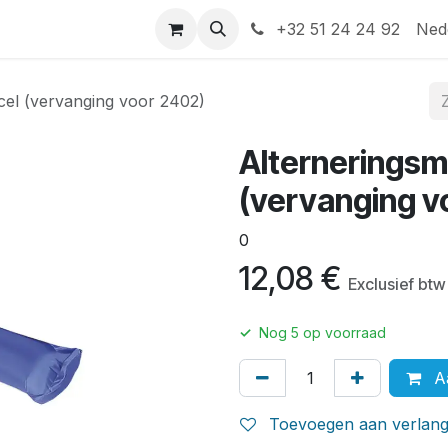
Help
Contact
+32 51 24 24 92
Ned
cel (vervanging voor 2402)
Alterneringsm
(vervanging v
0
12,08
€
Exclusief btw
✓
Nog
5
op voorraad
Aa
Toevoegen aan verlangl