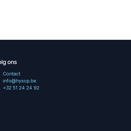
olg ons
Contact
info@hysop.be
+32 51 24 24 92