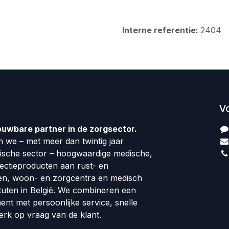
Interne referentie:
2404
V
ouwbare partner in de zorgsector.
 we – met meer dan twintig jaar
dische sector – hoogwaardige medische,
fectieproducten aan rust- en
en, woon- en zorgcentra en medisch
tuten in België. We combineren een
ment met persoonlijke service, snelle
erk op vraag van de klant.