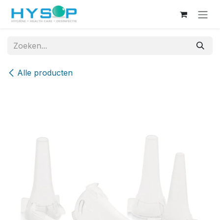
Overslaan naar inhoud
Alle producten