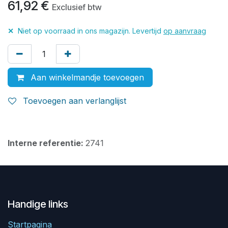
61,92
€
Exclusief btw
✕
Niet op voorraad in ons magazijn. Levertijd
op aanvraag
Aan winkelmandje toevoegen
Toevoegen aan verlanglijst
Interne referentie:
2741
Handige links
Startpagina