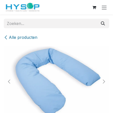
Overslaan naar inhoud
Alle producten